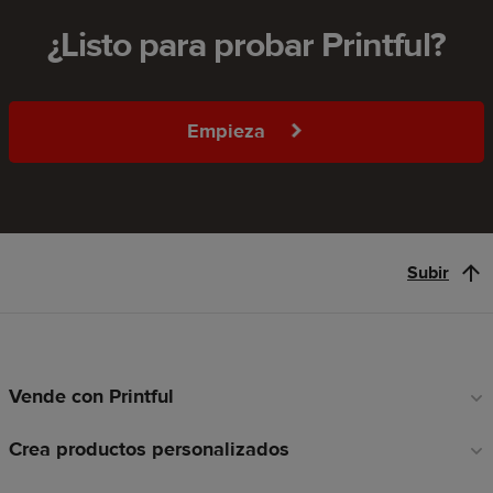
¿Listo para probar Printful?
Empieza
Subir
Vende con Printful
Enlaces
a
Crea productos personalizados
pie
de