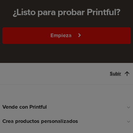
¿Listo para probar Printful?
Empieza
Subir
Vende con Printful
Enlaces
a
Crea productos personalizados
pie
de