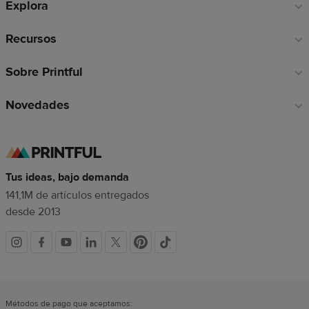
Explora
página
Recursos
Sobre Printful
Novedades
Tus ideas, bajo demanda
141,1M de artículos entregados
desde 2013
Redes
sociales
Métodos de pago que aceptamos: