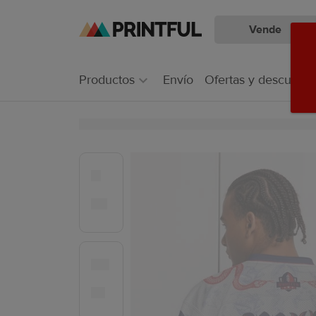
Vende
Saltar
Ir
al
al
contenido
Centro
Productos
Envío
Ofertas y descuento
principal
de
ayuda
de
Printful