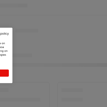
 policy
e on
hese
ing on
ogies