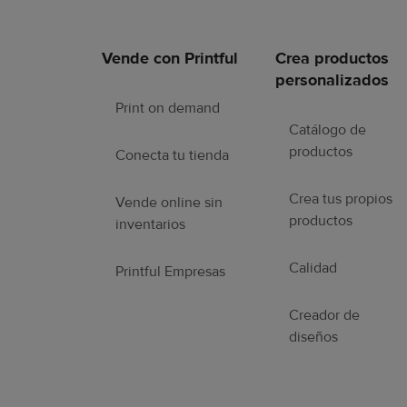
Vende con Printful
Crea productos
Enlaces
personalizados
a
pie
Print on demand
de
Catálogo de
página
productos
Conecta tu tienda
Crea tus propios
Vende online sin
productos
inventarios
Calidad
Printful Empresas
Creador de
diseños