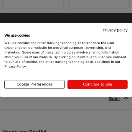
Privacy policy
¿Listo para probar Printful?
We use cookies
We use cookies and other tracking technologies to enhance the user
experience on our website for analytical purposes, advertising, and
marketing. Some uses of these technologies involve sharing information
about your use of our website. By clicking on "Continue to Site", you consent
Empieza
to our use of cookies and other tracking technologies as explained in our
Privacy Policy
.
Cookie Preferences
Continue to Site
Subir
Vende con Printful
Enlaces