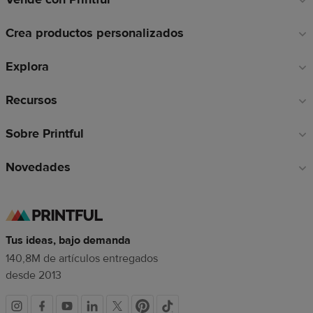
a
Crea productos personalizados
pie
de
Explora
página
Recursos
Sobre Printful
Novedades
Tus ideas, bajo demanda
140,8M de artículos entregados
desde 2013
Redes