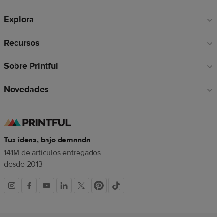
de
Explora
página
Recursos
Sobre Printful
Novedades
Tus ideas, bajo demanda
141M de artículos entregados
desde 2013
Redes
sociales