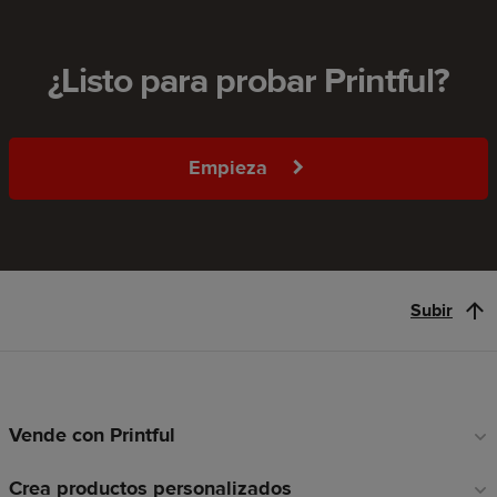
¿Listo para probar Printful?
Empieza
Subir
Vende con Printful
Enlaces
a
Crea productos personalizados
pie