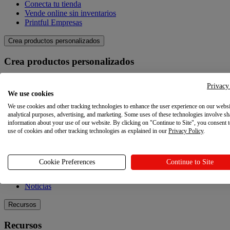
Conecta tu tienda
Vende online sin inventarios
Printful Empresas
Crea productos personalizados
Crea productos personalizados
Catálogo de productos
Privacy
Crea tus propios productos
We use cookies
Calidad
We use cookies and other tracking technologies to enhance the user experience on our websi
Creador de diseños
analytical purposes, advertising, and marketing. Some uses of these technologies involve sh
information about your use of our website. By clicking on "Continue to Site", you consent 
Explora
use of cookies and other tracking technologies as explained in our
Privacy Policy
.
Explora
Cookie Preferences
Continue to Site
Blog
Tutoriales Printful
Noticias
Recursos
Recursos