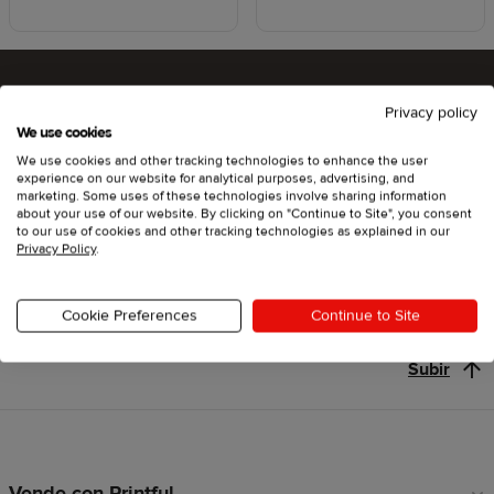
Privacy policy
¿Listo para probar Printful?
We use cookies
We use cookies and other tracking technologies to enhance the user
experience on our website for analytical purposes, advertising, and
marketing. Some uses of these technologies involve sharing information
about your use of our website. By clicking on "Continue to Site", you consent
Empieza
to our use of cookies and other tracking technologies as explained in our
Privacy Policy
.
Cookie Preferences
Continue to Site
Subir
Vende con Printful
Enlaces