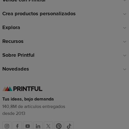
a
Crea productos personalizados
pie
de
Explora
página
Recursos
Sobre Printful
Novedades
Tus ideas, bajo demanda
140,8M de artículos entregados
desde 2013
Redes