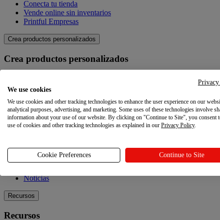
Conecta tu tienda
Vende online sin inventarios
Printful Empresas
Crea productos personalizados
Crea productos personalizados
Catálogo de productos
Privacy
Crea tus propios productos
We use cookies
Calidad
We use cookies and other tracking technologies to enhance the user experience on our websi
Creador de diseños
analytical purposes, advertising, and marketing. Some uses of these technologies involve sh
information about your use of our website. By clicking on "Continue to Site", you consent 
Explora
use of cookies and other tracking technologies as explained in our
Privacy Policy
.
Explora
Cookie Preferences
Continue to Site
Blog
Tutoriales Printful
Noticias
Recursos
Recursos