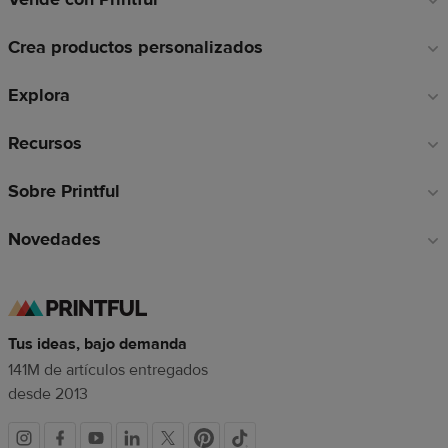
a
Crea productos personalizados
pie
de
Explora
página
Recursos
Sobre Printful
Novedades
Tus ideas, bajo demanda
141M de artículos entregados
desde 2013
Redes