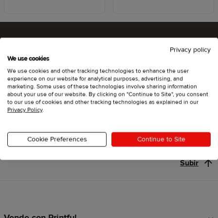
Privacy policy
¿Listo para probar Printful?
We use cookies
We use cookies and other tracking technologies to enhance the user
experience on our website for analytical purposes, advertising, and
marketing. Some uses of these technologies involve sharing information
about your use of our website. By clicking on "Continue to Site", you consent
Empieza
to our use of cookies and other tracking technologies as explained in our
Privacy Policy
.
Cookie Preferences
Continue to Site
Subir
Vende con Printful
Enlaces