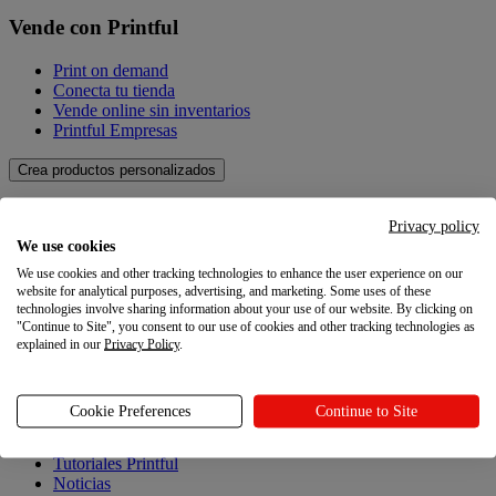
Vende con Printful
Print on demand
Conecta tu tienda
Vende online sin inventarios
Printful Empresas
Crea productos personalizados
Crea productos personalizados
Privacy policy
We use cookies
Catálogo de productos
We use cookies and other tracking technologies to enhance the user experience on our
Crea tus propios productos
website for analytical purposes, advertising, and marketing. Some uses of these
Calidad
technologies involve sharing information about your use of our website. By clicking on
Creador de diseños
"Continue to Site", you consent to our use of cookies and other tracking technologies as
explained in our
Privacy Policy
.
Explora
Explora
Cookie Preferences
Continue to Site
Blog
Tutoriales Printful
Noticias