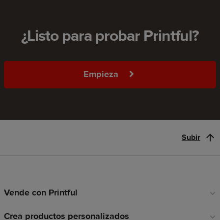
¿Listo para probar Printful?
Empieza
Subir
Vende con Printful
Enlaces
a
Crea productos personalizados
pie