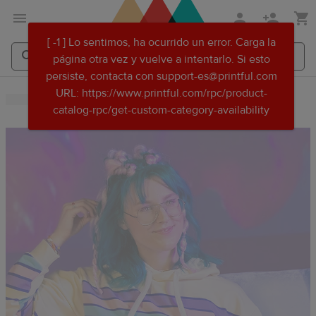
Saltar
Ir
[ -1 ] Lo sentimos, ha ocurrido un error. Carga la
al
al
página otra vez y vuelve a intentarlo. Si esto
contenido
Centro
persiste, contacta con support-es@printful.com
principal
de
Search
Search
URL: https://www.printful.com/rpc/product-
ayuda
Printful
Printful
catalog-rpc/get-custom-category-availability
de
Printful