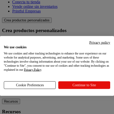
Conecta tu tienda
Vende online sin inventarios
Printful Empresas
Crea productos personalizados
Crea productos personalizados
Catálogo de productos
Privacy policy
Crea tus propios productos
We use cookies
Calidad
We use cookies and other tracking technologies to enhance the user experience on our
Creador de diseños
website for analytical purposes, advertising, and marketing. Some uses of these
technologies involve sharing information about your use of our website. By clicking on
Explora
"Continue to Site", you consent to our use of cookies and other tracking technologies as
explained in our
Privacy Policy
.
Explora
Blog
Cookie Preferences
Continue to Site
Tutoriales Printful
Noticias
Recursos
Recursos