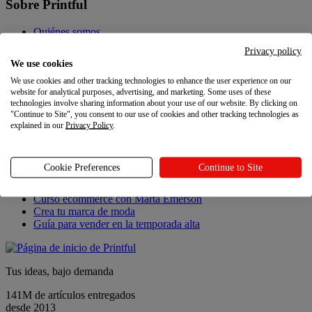
Sobre Printful
Quiénes somos
Contacto
Privacy policy
Sostenibilidad y responsabilidad
We use cookies
Programa de afiliados
We use cookies and other tracking technologies to enhance the user experience on our
Programa de referidos
website for analytical purposes, advertising, and marketing. Some uses of these
Carreras
technologies involve sharing information about your use of our website. By clicking on
Ajustes de privacidad
"Continue to Site", you consent to our use of cookies and other tracking technologies as
explained in our
Privacy Policy
.
Novedades
Novedades
Cookie Preferences
Continue to Site
Novedades de Printful
Curso ecommerce con Marta Emerson
Crea tu marca de moda
Guía para vender en la temporada alta
Tus ideas, bajo demanda
141M de artículos entregados
desde 2013