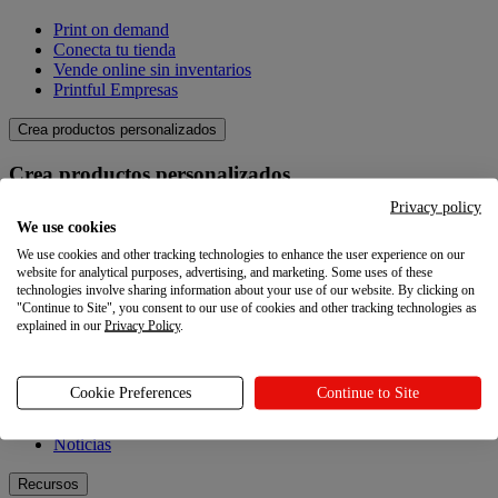
Print on demand
Conecta tu tienda
Vende online sin inventarios
Printful Empresas
Crea productos personalizados
Crea productos personalizados
Privacy policy
Catálogo de productos
We use cookies
Crea tus propios productos
We use cookies and other tracking technologies to enhance the user experience on our
Calidad
website for analytical purposes, advertising, and marketing. Some uses of these
Creador de diseños
technologies involve sharing information about your use of our website. By clicking on
"Continue to Site", you consent to our use of cookies and other tracking technologies as
Explora
explained in our
Privacy Policy
.
Explora
Cookie Preferences
Continue to Site
Blog
Tutoriales Printful
Noticias
Recursos