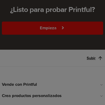
¿Listo para probar Printful?
Empieza
Subir
Vende con Printful
Enlaces
a
Crea productos personalizados
pie
de