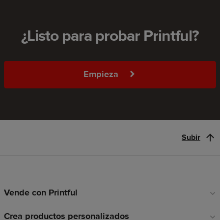
¿Listo para probar Printful?
Empieza
Subir
Vende con Printful
Enlaces
a
Crea productos personalizados
pie