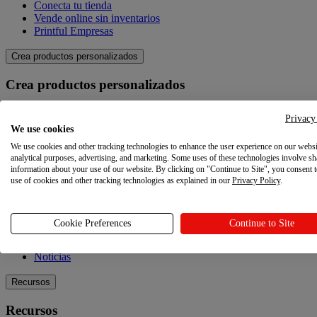
Conecta tu tienda
Vende online sin inventarios
Printful Empresas
Crea productos personalizados
Crea productos personalizados
Catálogo de productos
Privacy
Crea tus propios productos
We use cookies
Calidad
We use cookies and other tracking technologies to enhance the user experience on our websi
Creador de diseños
analytical purposes, advertising, and marketing. Some uses of these technologies involve sh
information about your use of our website. By clicking on "Continue to Site", you consent 
Explora
use of cookies and other tracking technologies as explained in our
Privacy Policy
.
Explora
Cookie Preferences
Continue to Site
Blog
Tutoriales Printful
Noticias
Recursos
Recursos