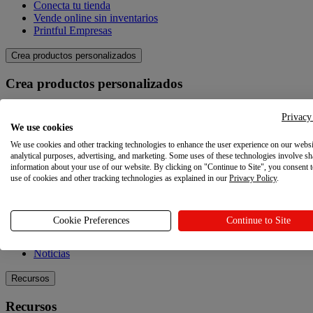
Conecta tu tienda
Vende online sin inventarios
Printful Empresas
Crea productos personalizados
Crea productos personalizados
Catálogo de productos
Privacy
Crea tus propios productos
We use cookies
Calidad
We use cookies and other tracking technologies to enhance the user experience on our websi
Creador de diseños
analytical purposes, advertising, and marketing. Some uses of these technologies involve sh
information about your use of our website. By clicking on "Continue to Site", you consent 
Explora
use of cookies and other tracking technologies as explained in our
Privacy Policy
.
Explora
Cookie Preferences
Continue to Site
Blog
Tutoriales Printful
Noticias
Recursos
Recursos