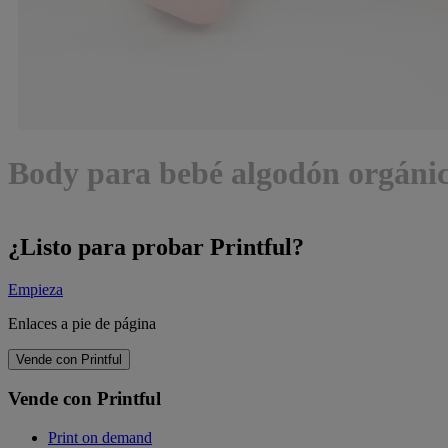
Body para bebé algodón orgáni
¿Listo para probar Printful?
Empieza
Enlaces a pie de página
Vende con Printful
Vende con Printful
Print on demand