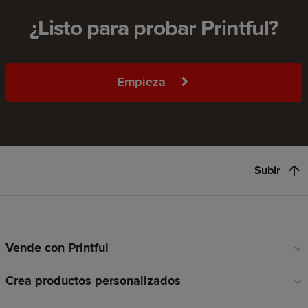
¿Listo para probar Printful?
Empieza
Subir
Vende con Printful
Enlaces
a
Crea productos personalizados
pie
de