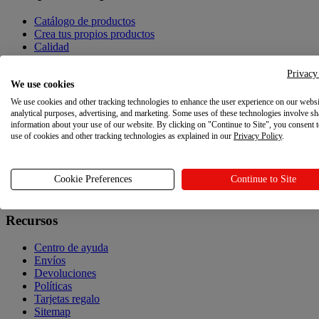
Catálogo de productos
Crea tus propios productos
Calidad
Creador de diseños
Privacy
We use cookies
Explora
We use cookies and other tracking technologies to enhance the user experience on our websi
Explora
analytical purposes, advertising, and marketing. Some uses of these technologies involve sh
information about your use of our website. By clicking on "Continue to Site", you consent 
use of cookies and other tracking technologies as explained in our
Privacy Policy
.
Blog
Tutoriales Printful
Noticias
Cookie Preferences
Continue to Site
Recursos
Recursos
Centro de ayuda
Envíos
Devoluciones
Políticas
Tarjetas regalo
Sitemap