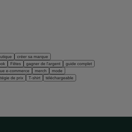
outique
créer sa marque
ook
Fêtes
gagner de l'argent
guide complet
ique e-commerce
merch
mode
atégie de prix
T-shirt
téléchargeable