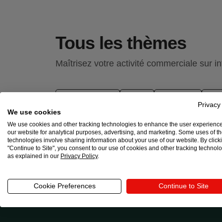
Tous les thèmes
Maîtrisez votre activité commerciale sur i
affiliate marketing
amazon
Black Friday
boos
Privacy
développement durable
dropshipping
e-comme
We use cookies
idée design
image de marque
impression numér
We use cookies and other tracking technologies to enhance the user experienc
Modèle de réussite
niche
packaging
print o
our website for analytical purposes, advertising, and marketing. Some uses of t
technologies involve sharing information about your use of our website. By click
tendance design
Tiktok
vitesse site
"Continue to Site", you consent to our use of cookies and other tracking technol
as explained in our
Privacy Policy
.
Cookie Preferences
Continue to Site