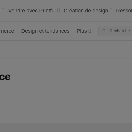
s
Vendre avec Printful
Création de design
Resso
mmerce
Design et tendances
Plus
ce