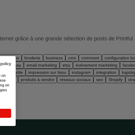
nternet grâce à une grande sélection de posts de Printful
ter-ventes
broderie
business
cms
comment
configuration b
 policy
rce
ebay
email marketing
etsy
événement marketing
faceb
ique textile
impression sur tissu
instagram
integration
logist
e on
n demand
produits à vendre
réseaux sociaux
seo
Shopify
str
hese
ing on
ogies