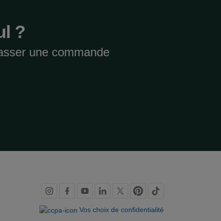
ul ?
 passer une commande
Liens
vers
Vos choix de confidentialité