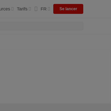
urces
Tarifs
FR
Se lancer