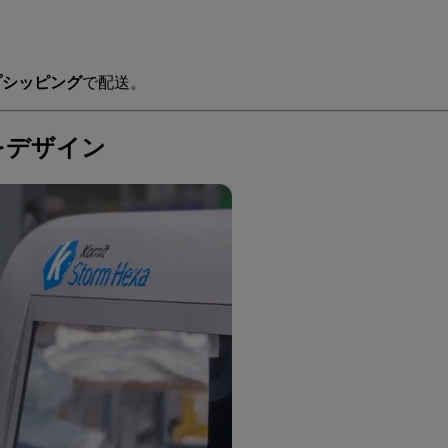
プシッピング
で配送。
をデザイン