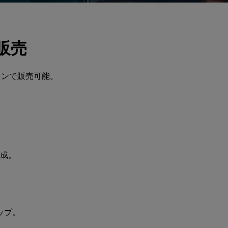
販売
インで販売可能。
成。
ップ。