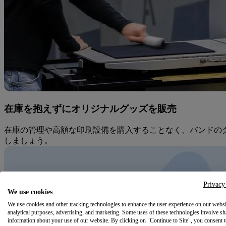
在庫を抱えずにオリジナルグッズを販売
在庫の管理や高額な印刷設備を購入することなく、バンドのグッ
しましょう。
Privacy
We use cookies
We use cookies and other tracking technologies to enhance the user experience on our websi
analytical purposes, advertising, and marketing. Some uses of these technologies involve sh
information about your use of our website. By clicking on "Continue to Site", you consent 