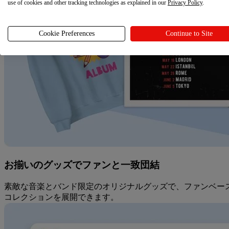
use of cookies and other tracking technologies as explained in our
Privacy Policy
.
Cookie Preferences
Continue to Site
お揃いのグッズでファンと一致団結
素敵な音楽とバンド限定のオリジナルグッズで、ファンベー
コレクションを展開できます。