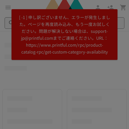
メ
Printful
[ -1 ] 申し訳ございません、エラーが発生しまし
イ
ヘ
た。ページを再度読み込み、もう一度お試しく
ン
ル
ださい。問題が解決しない場合は、support-
コ
プ
Search
Search
jp@printful.comまでご連絡ください。URL：
ン
セ
Printful
Printful
https://www.printful.com/rpc/product-
テ
ン
catalog-rpc/get-custom-category-availability
ン
タ
ツ
ー
に
に
飛
ス
ぶ
キ
ッ
プ