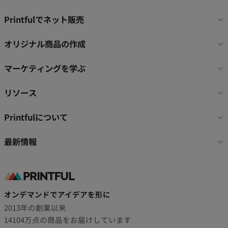
フ
Printfulでネット販売
ッ
タ
オリジナル商品の作成
ー
リ
マーケティングを学ぶ
ン
ク
リソース
Printfulについて
最新情報
オンデマンドでアイデアを形に
2013年の創業以来
14104万点の商品をお届けしています