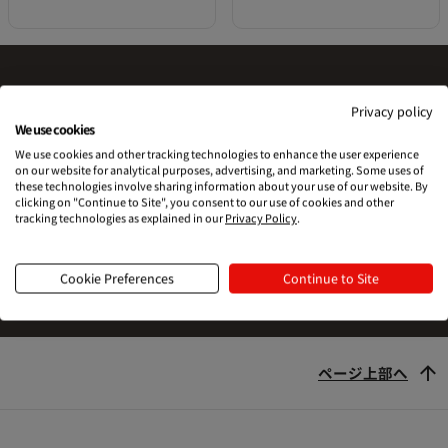
Privacy policy
Printfulを試す準備はできました
We use cookies
We use cookies and other tracking technologies to enhance the user experience
か？
on our website for analytical purposes, advertising, and marketing. Some uses of
these technologies involve sharing information about your use of our website. By
clicking on "Continue to Site", you consent to our use of cookies and other
tracking technologies as explained in our
Privacy Policy
.
始める
Cookie Preferences
Continue to Site
ページ上部へ