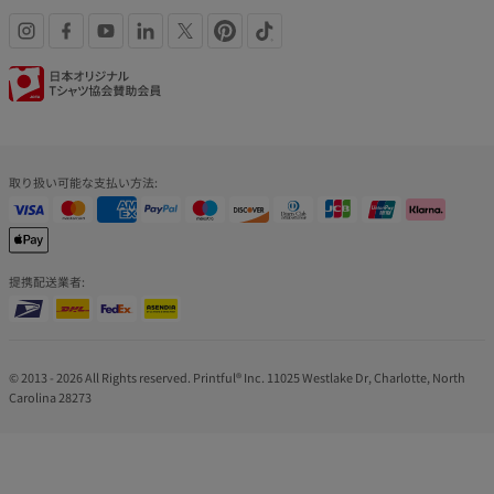
SNS
認
リ
証
ン
バ
取り扱い可能な支払い方法:
ク
ッ
ジ
提携配送業者:
© 2013 - 2026 All Rights reserved. Printful® Inc. 11025 Westlake Dr, Charlotte, North
Carolina 28273