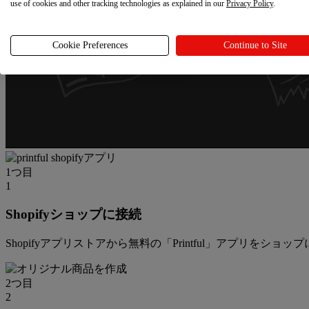
use of cookies and other tracking technologies as explained in our
Privacy Policy
.
Cookie Preferences
Continue to Site
1つ目
1
Shopifyショップに接続
Shopifyアプリストアから無料の「Printful」アプリをショッ
2つ目
2