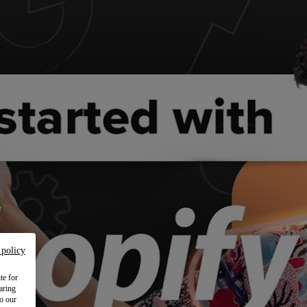
 policy
te for
aring
to our