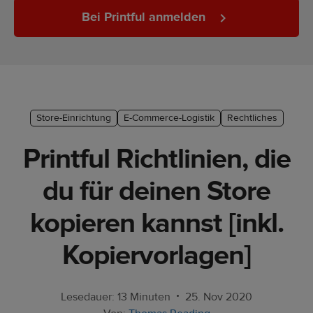
Marketing-
Bei Printful anmelden
Tipps
Plattform-
Leitfaden
Stil &
Store-Einrichtung
E-Commerce-Logistik
Rechtliches
Trends
Printful Richtlinien, die
Produkte
du für deinen Store
Verkaufen
kopieren kannst [inkl.
mit
Printful
Kopiervorlagen]
Designs
erstellen
•
Lesedauer: 13 Minuten
25. Nov 2020