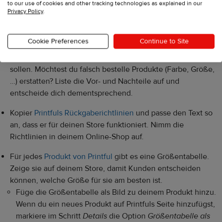
to our use of cookies and other tracking technologies as explained in our
Privacy Policy
.
Wie man Kundenrücksendungen
minimiert
Cookie Preferences
Continue to Site
Finde heraus, was deine Rückgaberichtlinien abdecken
sollen. Möchtest du falsch bestelle Produkte (Farbe, Größe,
…) erstatten? Liste die Vor- und Nachteile auf und
entscheide dich dementsprechend.
Kopier
Printfuls Rückgaberichtlinien
und passe den Text so
an, dass er für deinen Store funktioniert. Nimm die
Richtlinien in deinem Online-Shop auf.
Für jedes
Produkt von Printful
gibt es eine Größentabelle.
Zeige sie auf deinem Store, damit Kunden entscheiden
können, welche Größe für sie am besten ist.
Füge die Größentabelle als Bild zu deinem Produkt hinzu.
Wenn du ein neues Produkt auf Printfuls Seite hinzufügst,
markiere im Schritt
Details
die Option
Größentabelle als