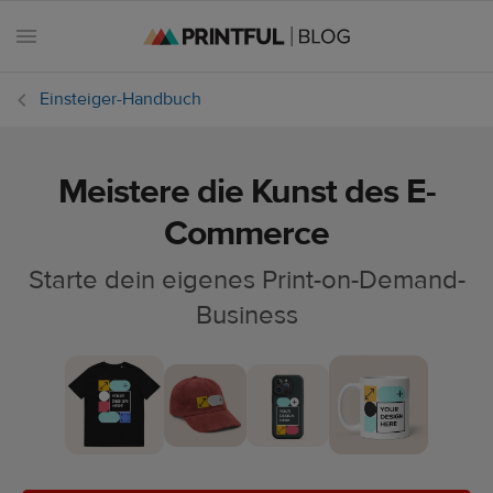
Einsteiger-Handbuch
Meistere die Kunst des E-
Alle
Beiträge
Commerce
Starte dein eigenes Print-on-Demand-
E-
Commerce
Business
Feiertage
Einsteiger-
Handbuch
Erfolgsgeschichten