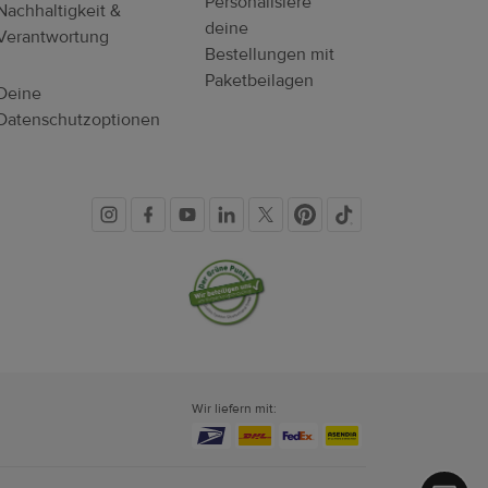
Personalisiere
Nachhaltigkeit &
deine
Verantwortung
Bestellungen mit
Paketbeilagen
Deine
Datenschutzoptionen
Soziale
Vertrauenssiegel
Medien
Wir liefern mit: