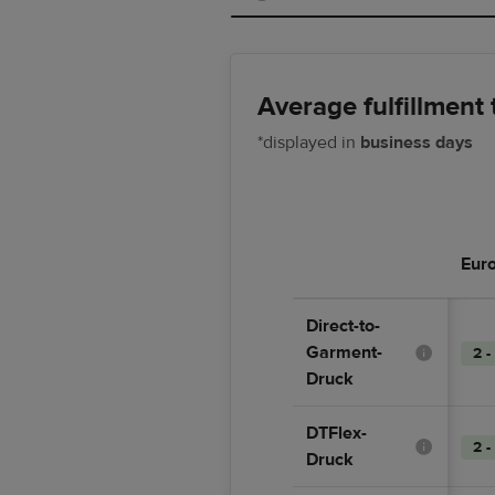
Average fulfillment 
*displayed in
business days
Eur
Direct-to-
Garment-
2 -
Druck
DTFlex-
2 -
Druck