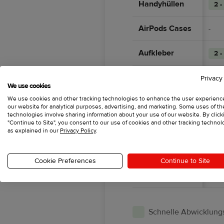
Handyhüllen
2 -
AirPods Cases
-
Aufkleber
2 -
Puzzles
-
Privacy
We use cookies
We use cookies and other tracking technologies to enhance the user experienc
Tassen
2 -
our website for analytical purposes, advertising, and marketing. Some uses of t
technologies involve sharing information about your use of our website. By click
"Continue to Site", you consent to our use of cookies and other tracking technol
Trinkgefäße
2 -
as explained in our
Privacy Policy
.
Schuhe
-
Cookie Preferences
Continue to Site
Strickwaren
-
Schnelle Abwicklungs