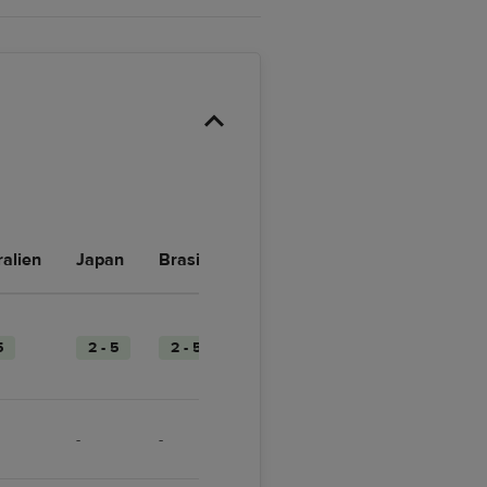
ralien
Japan
Brasilien
Outsourced
5
2 - 5
2 - 5
-
-
-
3 - 5