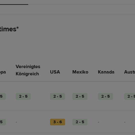
times*
Vereinigtes
opa
USA
Mexiko
Kanada
Aust
Königreich
 5
2 - 5
2 - 5
2 - 5
2 - 5
2 - 
 5
-
3 - 6
2 - 5
-
-