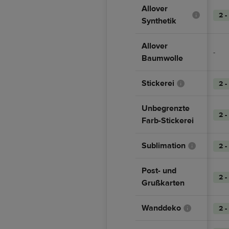
Allover
2 -
Synthetik
Allover
-
Baumwolle
Stickerei
2 -
Unbegrenzte
2 -
Farb-Stickerei
Sublimation
2 -
Post- und
2 -
Grußkarten
Wanddeko
2 -