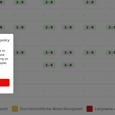
 5
2 - 5
2 - 5
-
2 - 5
-
-
-
-
-
-
 5
2 - 5
2 - 5
2 - 5
2 - 5
2 - 
-
-
-
-
-
 policy
e on
 5
2 - 5
2 - 5
2 - 5
2 - 5
2 - 
hese
ing on
ogies
 5
-
2 - 5
2 - 5
-
-
-
-
-
-
-
-
-
-
-
-
zeit
Durchschnittliche Abwicklungszeit
Langsame 