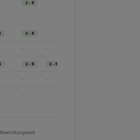
2 - 5
-
2 - 5
-
-
2 - 5
5
2 - 5
-
-
-
-
2 - 5
5
2 - 5
2 - 5
-
-
-
2 - 5
-
-
3 - 7
-
-
8 - 12
Abwicklungszeit