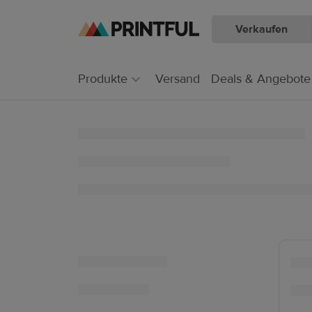
Verkaufen
Zum
Zum
Hauptinhalt
Printful
Hilfecenter
Produkte
Versand
Deals & Angebote