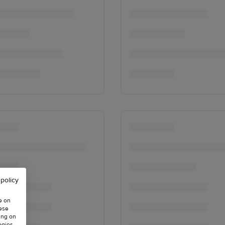
 policy
e on
hese
ing on
ogies