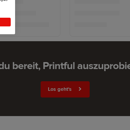
 du bereit, Printful auszuprobi
Los geht's