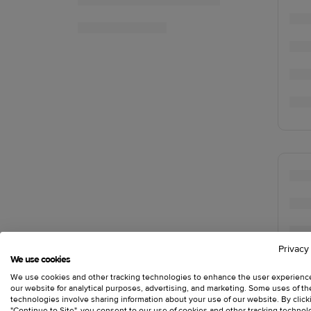
Privacy
We use cookies
We use cookies and other tracking technologies to enhance the user experienc
our website for analytical purposes, advertising, and marketing. Some uses of t
technologies involve sharing information about your use of our website. By click
"Continue to Site", you consent to our use of cookies and other tracking technol