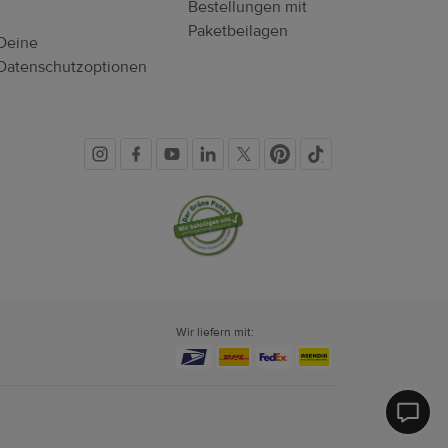
Bestellungen mit
Paketbeilagen
Deine
Datenschutzoptionen
Soziale
Vertrauenssiegel
Medien
Wir liefern mit:
Printf
Hilfe