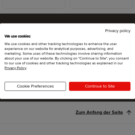
Privacy policy
Bist du bereit, Printful
We use cookies
We use cookies and other tracking technologies to enhance the user
auszuprobieren?
experience on our website for analytical purposes, advertising, and
marketing. Some uses of these technologies involve sharing information
about your use of our website. By clicking on "Continue to Site", you consent
to our use of cookies and other tracking technologies as explained in our
Privacy Policy
.
Los geht's
Cookie Preferences
Continue to Site
Zum Anfang der Seite