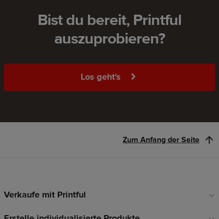
Bist du bereit, Printful
auszuprobieren?
Los geht's
Zum Anfang der Seite
Verkaufe mit Printful
Fußzeilen-
Links
Erstelle individualisierte Produkte