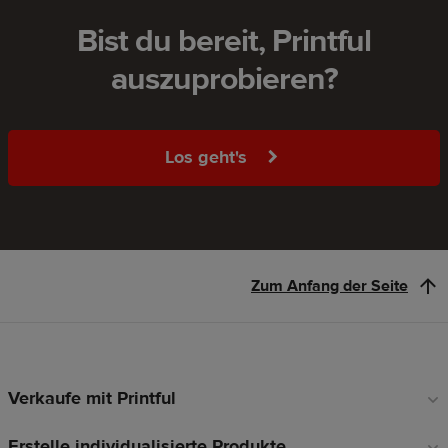
Bist du bereit, Printful
auszuprobieren?
Los geht's
Zum Anfang der Seite
Verkaufe mit Printful
Fußzeilen-
Links
Erstelle individualisierte Produkte