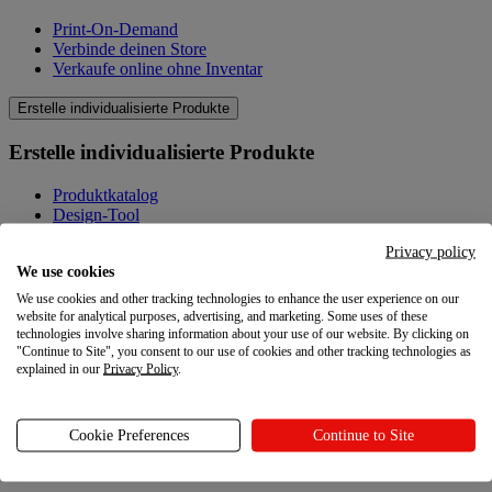
Print-On-Demand
Verbinde deinen Store
Verkaufe online ohne Inventar
Erstelle individualisierte Produkte
Erstelle individualisierte Produkte
Produktkatalog
Design-Tool
Qualität
Privacy policy
Produkte selbst gestalten
We use cookies
Wissenswertes
We use cookies and other tracking technologies to enhance the user experience on our
website for analytical purposes, advertising, and marketing. Some uses of these
Wissenswertes
technologies involve sharing information about your use of our website. By clicking on
"Continue to Site", you consent to our use of cookies and other tracking technologies as
explained in our
Privacy Policy
.
Blog
Ressourcen
Cookie Preferences
Continue to Site
Ressourcen