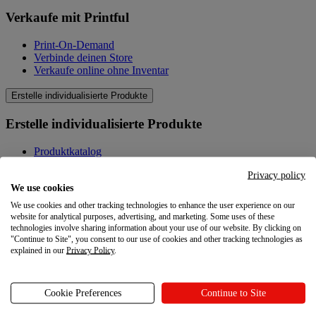
Verkaufe mit Printful
Print-On-Demand
Verbinde deinen Store
Verkaufe online ohne Inventar
Erstelle individualisierte Produkte
Erstelle individualisierte Produkte
Produktkatalog
Design-Tool
Privacy policy
Qualität
We use cookies
Produkte selbst gestalten
We use cookies and other tracking technologies to enhance the user experience on our
Wissenswertes
website for analytical purposes, advertising, and marketing. Some uses of these
technologies involve sharing information about your use of our website. By clicking on
"Continue to Site", you consent to our use of cookies and other tracking technologies as
Wissenswertes
explained in our
Privacy Policy
.
Blog
Cookie Preferences
Continue to Site
Ressourcen