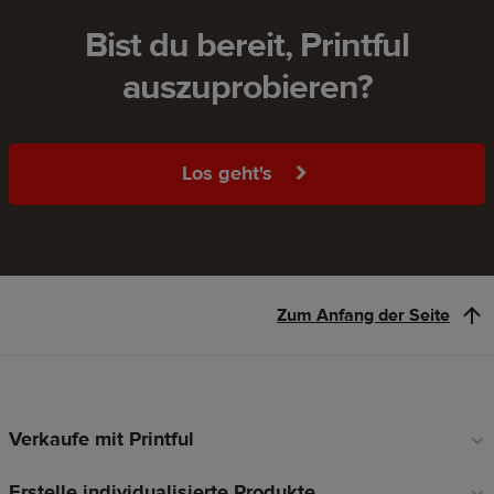
Bist du bereit, Printful
auszuprobieren?
Los geht's
Zum Anfang der Seite
Verkaufe mit Printful
Fußzeilen-
Links
Erstelle individualisierte Produkte