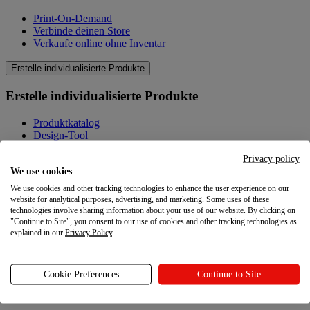
Print-On-Demand
Verbinde deinen Store
Verkaufe online ohne Inventar
Erstelle individualisierte Produkte
Erstelle individualisierte Produkte
Produktkatalog
Design-Tool
Qualität
Privacy policy
Produkte selbst gestalten
We use cookies
Wissenswertes
We use cookies and other tracking technologies to enhance the user experience on our
website for analytical purposes, advertising, and marketing. Some uses of these
Wissenswertes
technologies involve sharing information about your use of our website. By clicking on
"Continue to Site", you consent to our use of cookies and other tracking technologies as
explained in our
Privacy Policy
.
Blog
Ressourcen
Cookie Preferences
Continue to Site
Ressourcen