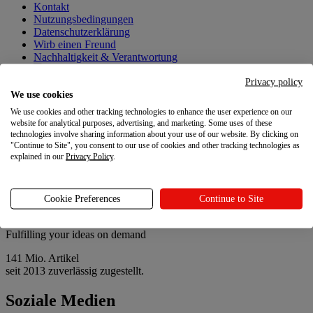
Kontakt
Nutzungsbedingungen
Datenschutzerklärung
Wirb einen Freund
Nachhaltigkeit & Verantwortung
Deine Datenschutzoptionen
Privacy policy
We use cookies
Neueste Updates
We use cookies and other tracking technologies to enhance the user experience on our
Neueste Updates
website for analytical purposes, advertising, and marketing. Some uses of these
technologies involve sharing information about your use of our website. By clicking on
"Continue to Site", you consent to our use of cookies and other tracking technologies as
Printful-Updates
explained in our
Privacy Policy
.
Leitfaden zu Printful Abrechnungen
Store-Richtlinien-Vorlagen, die du kopieren kannst
Personalisiere deine Bestellungen mit Paketbeilagen
Cookie Preferences
Continue to Site
Fulfilling your ideas on demand
141 Mio. Artikel
seit 2013 zuverlässig zugestellt.
Soziale Medien