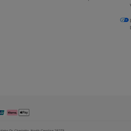
stlake Dr, Charlotte, North Carolina 28273