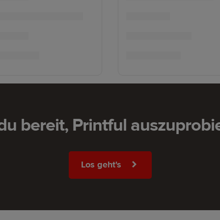
 du bereit, Printful auszuprobi
Los geht's