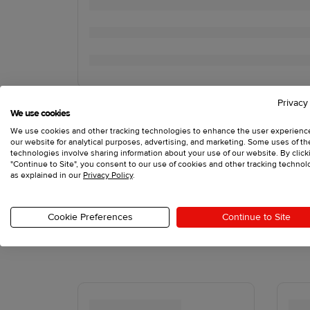
Privacy
We use cookies
We use cookies and other tracking technologies to enhance the user experienc
our website for analytical purposes, advertising, and marketing. Some uses of t
technologies involve sharing information about your use of our website. By click
"Continue to Site", you consent to our use of cookies and other tracking technol
as explained in our
Privacy Policy
.
Cookie Preferences
Continue to Site