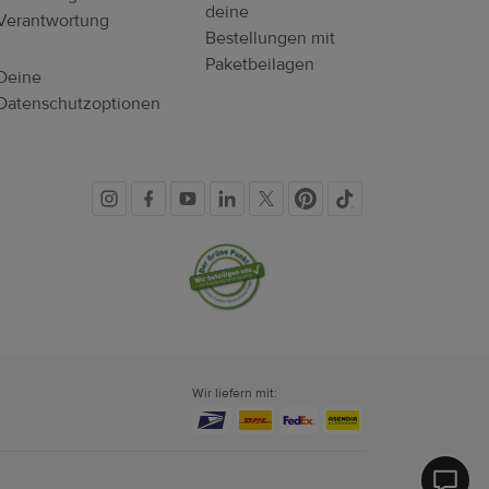
deine
Verantwortung
Bestellungen mit
Paketbeilagen
Deine
Datenschutzoptionen
Soziale
Vertrauenssiegel
Medien
Wir liefern mit: