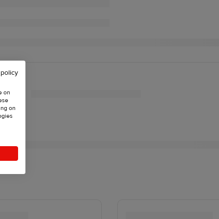
 policy
e on
hese
ing on
ogies