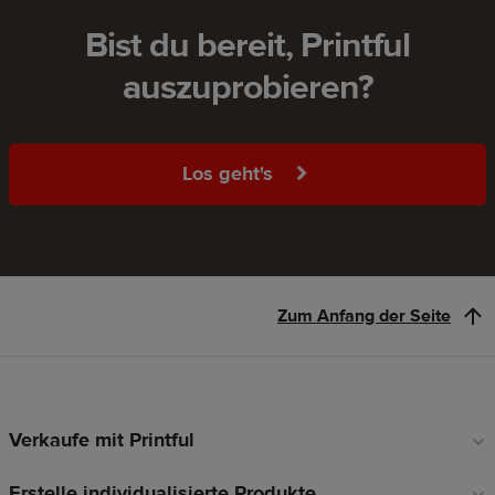
Bist du bereit, Printful
auszuprobieren?
Los geht's
Zum Anfang der Seite
Verkaufe mit Printful
Fußzeilen-
Links
Erstelle individualisierte Produkte