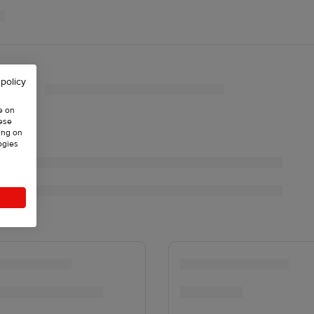
 policy
e on
hese
ing on
ogies