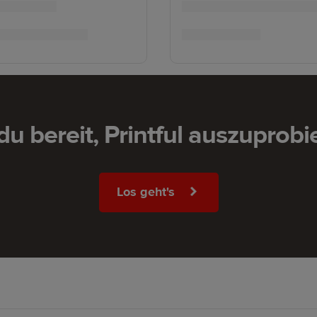
 du bereit, Printful auszuprobi
Los geht's