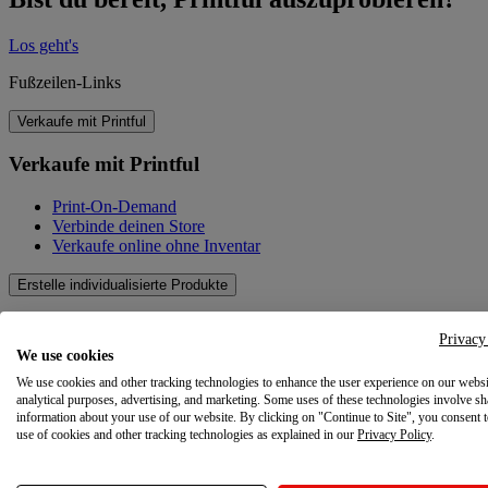
Los geht's
Fußzeilen-Links
Verkaufe mit Printful
Verkaufe mit Printful
Print-On-Demand
Verbinde deinen Store
Verkaufe online ohne Inventar
Erstelle individualisierte Produkte
Erstelle individualisierte Produkte
Privacy
We use cookies
Produktkatalog
We use cookies and other tracking technologies to enhance the user experience on our websi
Design-Tool
analytical purposes, advertising, and marketing. Some uses of these technologies involve sh
Qualität
information about your use of our website. By clicking on "Continue to Site", you consent 
Produkte selbst gestalten
use of cookies and other tracking technologies as explained in our
Privacy Policy
.
Wissenswertes