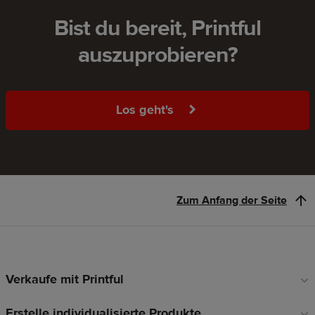
Bist du bereit, Printful
auszuprobieren?
Los geht's
Zum Anfang der Seite
Verkaufe mit Printful
Fußzeilen-
Links
Erstelle individualisierte Produkte