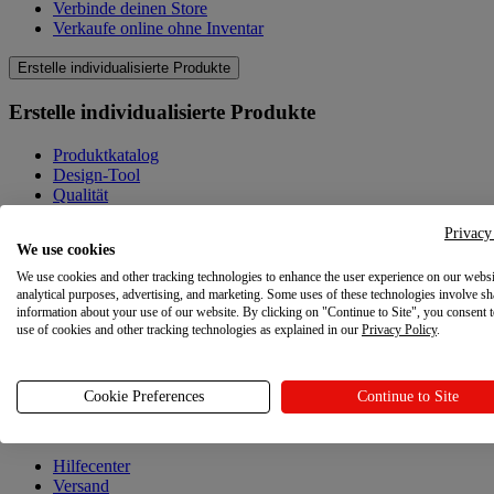
Verbinde deinen Store
Verkaufe online ohne Inventar
Erstelle individualisierte Produkte
Erstelle individualisierte Produkte
Produktkatalog
Design-Tool
Qualität
Produkte selbst gestalten
Privacy
We use cookies
Wissenswertes
We use cookies and other tracking technologies to enhance the user experience on our websi
Wissenswertes
analytical purposes, advertising, and marketing. Some uses of these technologies involve sh
information about your use of our website. By clicking on "Continue to Site", you consent 
use of cookies and other tracking technologies as explained in our
Privacy Policy
.
Blog
Ressourcen
Cookie Preferences
Continue to Site
Ressourcen
Hilfecenter
Versand