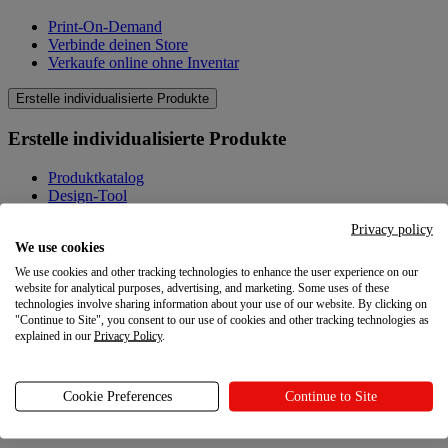
Print-On-Demand
Verbinde deinen Store
Verkaufe online ohne Inventar
Erstelle individualisierte Produkte
Erstelle individualisierte Produkte
Produktkatalog
Design-Tool
Qualität
Privacy policy
Produkte selbst gestalten
We use cookies
Wissenswertes
We use cookies and other tracking technologies to enhance the user experience on our
website for analytical purposes, advertising, and marketing. Some uses of these
Wissenswertes
technologies involve sharing information about your use of our website. By clicking on
"Continue to Site", you consent to our use of cookies and other tracking technologies as
explained in our
Privacy Policy
.
Blog
Ressourcen
Cookie Preferences
Continue to Site
Ressourcen