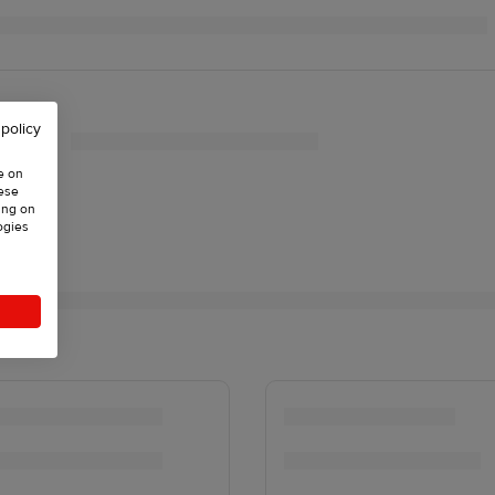
 policy
e on
hese
ing on
ogies