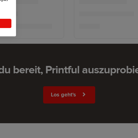
 du bereit, Printful auszuprobi
Los geht's