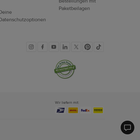
Bestellungen mit
Paketbeilagen
Deine
Datenschutzoptionen
Soziale
Vertrauenssiegel
Medien
Wir liefern mit:
Printf
Hilfe