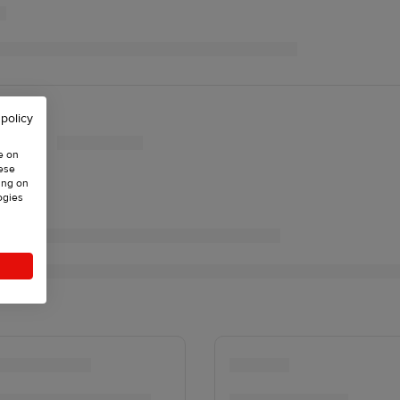
 policy
e on
hese
ing on
ogies