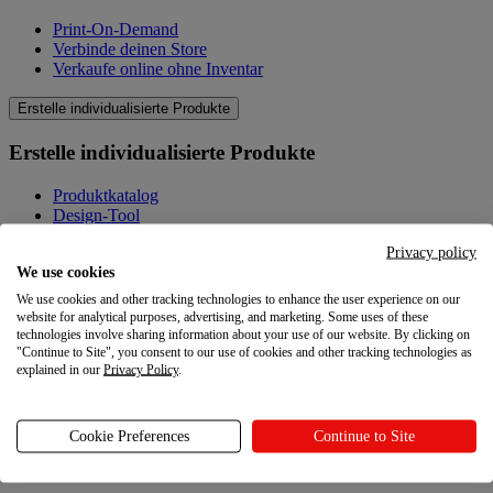
Print-On-Demand
Verbinde deinen Store
Verkaufe online ohne Inventar
Erstelle individualisierte Produkte
Erstelle individualisierte Produkte
Produktkatalog
Design-Tool
Qualität
Privacy policy
Produkte selbst gestalten
We use cookies
Wissenswertes
We use cookies and other tracking technologies to enhance the user experience on our
website for analytical purposes, advertising, and marketing. Some uses of these
Wissenswertes
technologies involve sharing information about your use of our website. By clicking on
"Continue to Site", you consent to our use of cookies and other tracking technologies as
explained in our
Privacy Policy
.
Blog
Ressourcen
Cookie Preferences
Continue to Site
Ressourcen