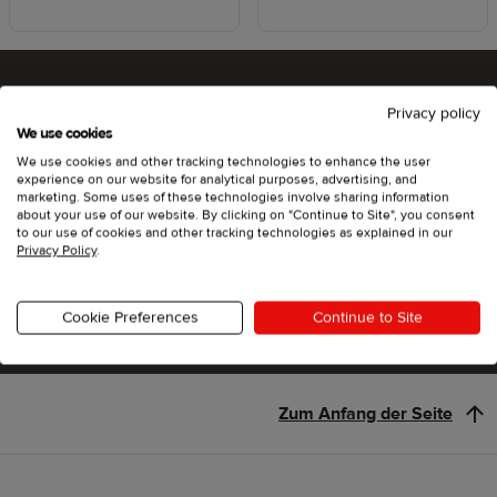
Privacy policy
Bist du bereit, Printful
We use cookies
We use cookies and other tracking technologies to enhance the user
auszuprobieren?
experience on our website for analytical purposes, advertising, and
marketing. Some uses of these technologies involve sharing information
about your use of our website. By clicking on "Continue to Site", you consent
to our use of cookies and other tracking technologies as explained in our
Privacy Policy
.
Los geht's
Cookie Preferences
Continue to Site
Zum Anfang der Seite