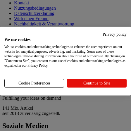
Kontakt
Nutzungsbedingungen
Datenschutzerklärung
Wirb einen Freund
Nachhaltigkeit & Verantwortung
Deine Datenschutzoptionen
Privacy policy
We use cookies
Neueste Updates
We use cookies and other tracking technologies to enhance the user experience on our
Neueste Updates
website for analytical purposes, advertising, and marketing. Some uses of these
technologies involve sharing information about your use of our website. By clicking on
"Continue to Site", you consent to our use of cookies and other tracking technologies as
Printful-Updates
explained in our
Privacy Policy
.
Leitfaden zu Printful Abrechnungen
Store-Richtlinien-Vorlagen, die du kopieren kannst
Personalisiere deine Bestellungen mit Paketbeilagen
Cookie Preferences
Continue to Site
Fulfilling your ideas on demand
141 Mio. Artikel
seit 2013 zuverlässig zugestellt.
Soziale Medien