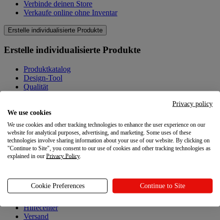
Verbinde deinen Store
Verkaufe online ohne Inventar
Erstelle individualisierte Produkte
Erstelle individualisierte Produkte
Produktkatalog
Design-Tool
Qualität
Produkte selbst gestalten
Privacy policy
We use cookies
Wissenswertes
We use cookies and other tracking technologies to enhance the user experience on our
Wissenswertes
website for analytical purposes, advertising, and marketing. Some uses of these
technologies involve sharing information about your use of our website. By clicking on
"Continue to Site", you consent to our use of cookies and other tracking technologies as
Blog
explained in our
Privacy Policy
.
Ressourcen
Cookie Preferences
Continue to Site
Ressourcen
Hilfecenter
Versand