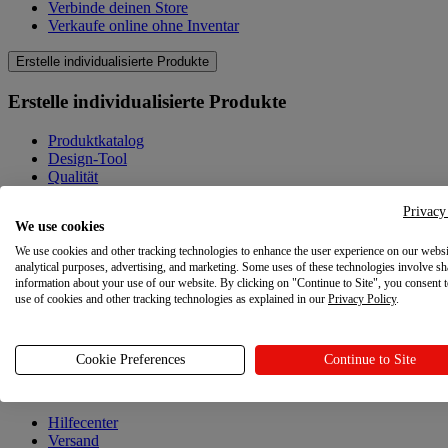
Verbinde deinen Store
Verkaufe online ohne Inventar
Erstelle individualisierte Produkte
Erstelle individualisierte Produkte
Produktkatalog
Design-Tool
Qualität
Produkte selbst gestalten
Privacy
We use cookies
Wissenswertes
We use cookies and other tracking technologies to enhance the user experience on our websi
Wissenswertes
analytical purposes, advertising, and marketing. Some uses of these technologies involve sh
information about your use of our website. By clicking on "Continue to Site", you consent 
use of cookies and other tracking technologies as explained in our
Privacy Policy
.
Blog
Ressourcen
Cookie Preferences
Continue to Site
Ressourcen
Hilfecenter
Versand